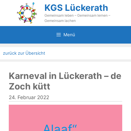
Zum
KGS Lückerath
Inhalt
Gemeinsam leben – Gemeinsam lernen –
springen
Gemeinsam lachen
Menü
zurück zur Übersicht
Karneval in Lückerath – de
Zoch kütt
24. Februar 2022
„Alaaf“