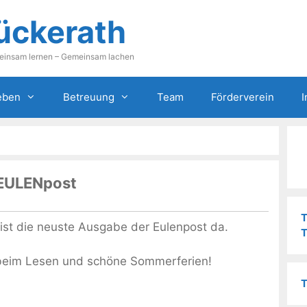
ückerath
einsam lernen – Gemeinsam lachen
eben
Betreuung
Team
Förderverein
I
 EULENpost
T
 ist die neuste Ausgabe der Eulenpost da.
T
beim Lesen und schöne Sommerferien!
T